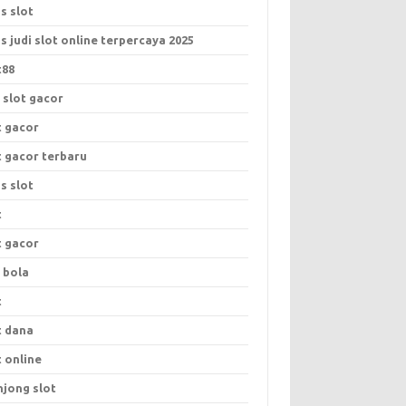
us slot
us judi slot online terpercaya 2025
t88
k slot gacor
t gacor
t gacor terbaru
us slot
t
t gacor
i bola
t
t dana
t online
jong slot