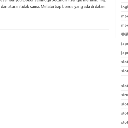
ar dari judi poker sehingga betting ini sangat menarik. Tiap
 dan aturan tidak sama. Melalui tiap bonus yang ada di dalam
log
mpo
mpo
香
jag
jag
slo
slo
slo
sit
slo
slo
slo