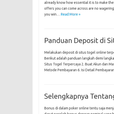
already know how essential it is to make th
offers you can come across are no wagerin
you win…
Read More »
Panduan Deposit di Si
Melakukan deposit di situs togel online ter
Berikut adalah panduan langkah demi langkah
Situs Togel Terpercaya 2. Buat Akun dan Ma
Metode Pembayaran 6. Isi Detail Pembayara
Selengkapnya Tentang
Bonus di dalam poker online tentu saja menja