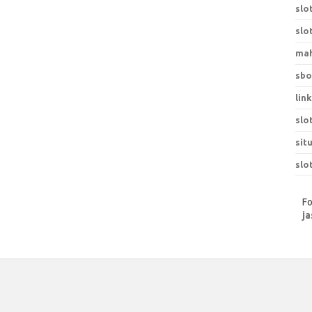
slo
slo
ma
sbo
link
slo
sit
slo
Fo
ja