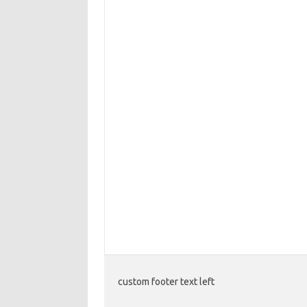
custom footer text left