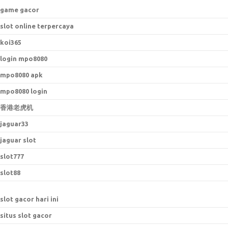
game gacor
slot online terpercaya
koi365
login mpo8080
mpo8080 apk
mpo8080 login
香港老虎机
jaguar33
jaguar slot
slot777
slot88
slot gacor hari ini
situs slot gacor