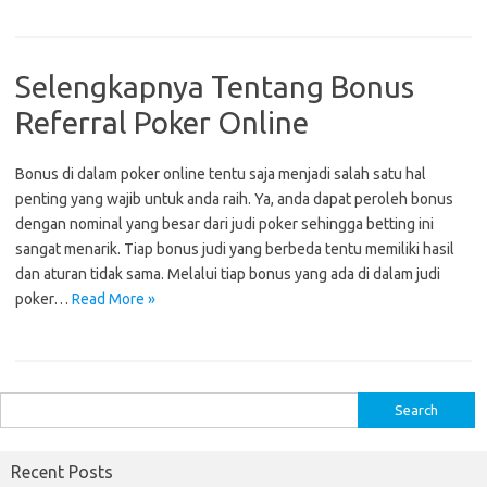
Selengkapnya Tentang Bonus
Referral Poker Online
Bonus di dalam poker online tentu saja menjadi salah satu hal
penting yang wajib untuk anda raih. Ya, anda dapat peroleh bonus
dengan nominal yang besar dari judi poker sehingga betting ini
sangat menarik. Tiap bonus judi yang berbeda tentu memiliki hasil
dan aturan tidak sama. Melalui tiap bonus yang ada di dalam judi
poker…
Read More »
S
e
a
Recent Posts
r