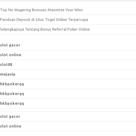
c
Top No Wagering Bonuses Maximize Your Wins
h
Panduan Deposit di Situs Togel Online Terpercaya
f
o
Selengkapnya Tentang Bonus Referral Poker Online
r
:
slot gacor
slot online
slot88
mejavip
hkbpokerqq
hkbpokerqq
hkbpokerqq
slot gacor
slot online