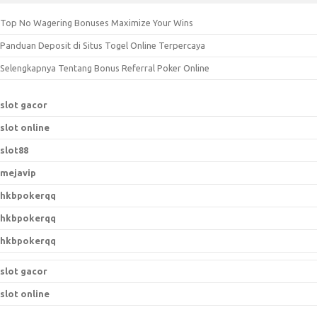
c
Top No Wagering Bonuses Maximize Your Wins
h
Panduan Deposit di Situs Togel Online Terpercaya
f
o
Selengkapnya Tentang Bonus Referral Poker Online
r
:
slot gacor
slot online
slot88
mejavip
hkbpokerqq
hkbpokerqq
hkbpokerqq
slot gacor
slot online