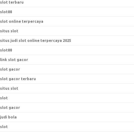
slot terbaru
slot88
slot online terpercaya
situs slot
situs judi slot online terpercaya 2025
slot88
link slot gacor
slot gacor
slot gacor terbaru
situs slot
slot
slot gacor
judi bola
slot