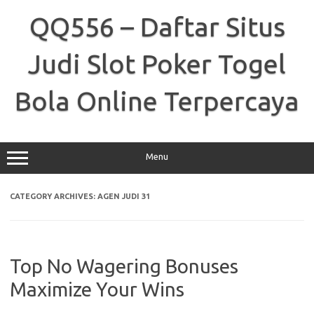
Skip
to
QQ556 – Daftar Situs
content
Judi Slot Poker Togel
Bola Online Terpercaya
Menu
CATEGORY ARCHIVES:
AGEN JUDI 31
Top No Wagering Bonuses
Maximize Your Wins