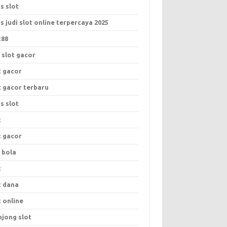
us slot
us judi slot online terpercaya 2025
t88
k slot gacor
t gacor
t gacor terbaru
us slot
t
t gacor
i bola
t
t dana
t online
jong slot