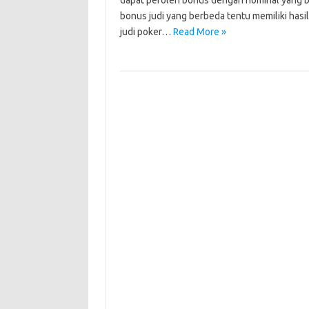
dapat peroleh bonus dengan nominal yang bes
bonus judi yang berbeda tentu memiliki hasil
judi poker…
Read More »