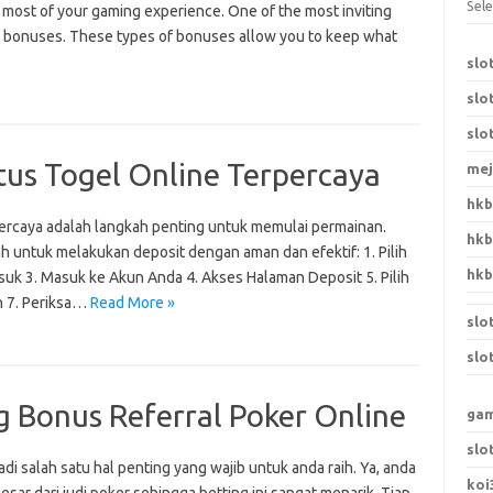
Sel
e most of your gaming experience. One of the most inviting
g bonuses. These types of bonuses allow you to keep what
slo
slo
slo
tus Togel Online Terpercaya
mej
hk
percaya adalah langkah penting untuk memulai permainan.
hk
 untuk melakukan deposit dengan aman dan efektif: 1. Pilih
hk
suk 3. Masuk ke Akun Anda 4. Akses Halaman Deposit 5. Pilih
n 7. Periksa…
Read More »
slo
slo
 Bonus Referral Poker Online
gam
slo
di salah satu hal penting yang wajib untuk anda raih. Ya, anda
koi