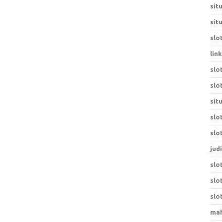
sit
sit
slo
lin
slo
slo
sit
slo
slo
jud
slo
slo
slo
mah