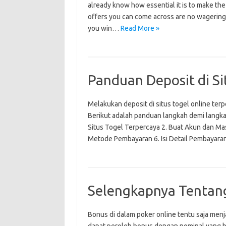
already know how essential it is to make th
offers you can come across are no wagerin
you win…
Read More »
Panduan Deposit di Si
Melakukan deposit di situs togel online ter
Berikut adalah panduan langkah demi langkah
Situs Togel Terpercaya 2. Buat Akun dan Ma
Metode Pembayaran 6. Isi Detail Pembayara
Selengkapnya Tentang
Bonus di dalam poker online tentu saja menja