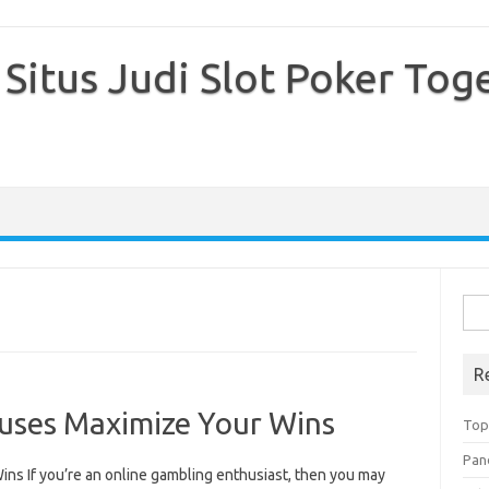
Situs Judi Slot Poker Tog
Sea
for:
R
uses Maximize Your Wins
Top
Pan
s If you’re an online gambling enthusiast, then you may