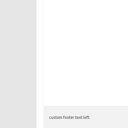
custom footer text left