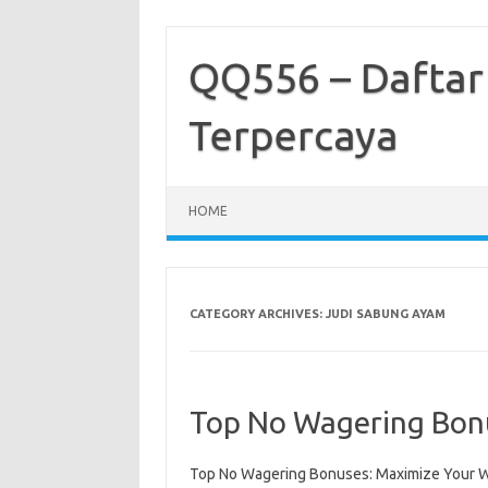
Skip
to
content
QQ556 – Daftar 
Terpercaya
HOME
CATEGORY ARCHIVES:
JUDI SABUNG AYAM
Top No Wagering Bon
Top No Wagering Bonuses: Maximize Your Win