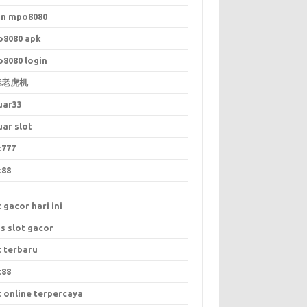
in mpo8080
8080 apk
8080 login
港老虎机
uar33
uar slot
t777
t88
t gacor hari ini
us slot gacor
t terbaru
t88
t online terpercaya