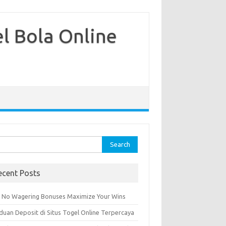
el Bola Online
rch
ecent Posts
 No Wagering Bonuses Maximize Your Wins
duan Deposit di Situs Togel Online Terpercaya