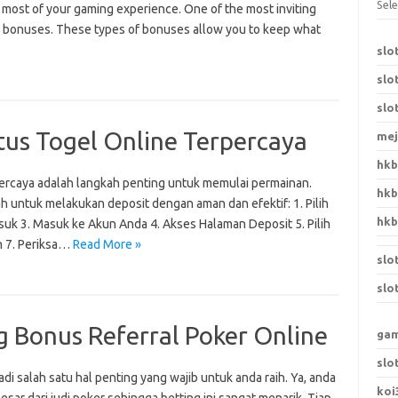
Sel
e most of your gaming experience. One of the most inviting
g bonuses. These types of bonuses allow you to keep what
slo
slo
slo
tus Togel Online Terpercaya
mej
hk
percaya adalah langkah penting untuk memulai permainan.
hk
 untuk melakukan deposit dengan aman dan efektif: 1. Pilih
hk
suk 3. Masuk ke Akun Anda 4. Akses Halaman Deposit 5. Pilih
n 7. Periksa…
Read More »
slo
slo
 Bonus Referral Poker Online
gam
slo
di salah satu hal penting yang wajib untuk anda raih. Ya, anda
koi