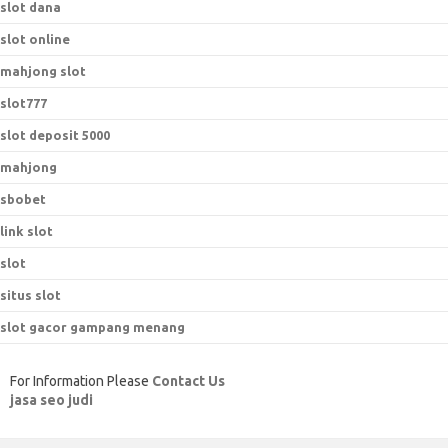
slot dana
slot online
mahjong slot
slot777
slot deposit 5000
mahjong
sbobet
link slot
slot
situs slot
slot gacor gampang menang
For Information Please
Contact Us
jasa seo judi