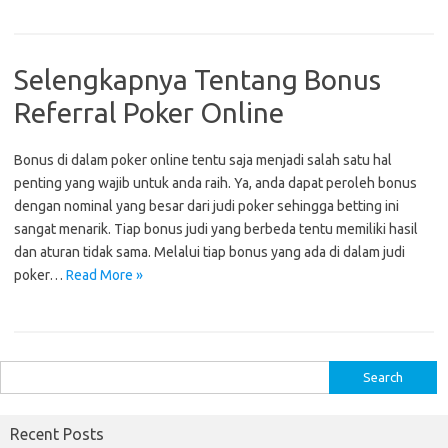
Selengkapnya Tentang Bonus
Referral Poker Online
Bonus di dalam poker online tentu saja menjadi salah satu hal
penting yang wajib untuk anda raih. Ya, anda dapat peroleh bonus
dengan nominal yang besar dari judi poker sehingga betting ini
sangat menarik. Tiap bonus judi yang berbeda tentu memiliki hasil
dan aturan tidak sama. Melalui tiap bonus yang ada di dalam judi
poker…
Read More »
S
e
a
Recent Posts
r