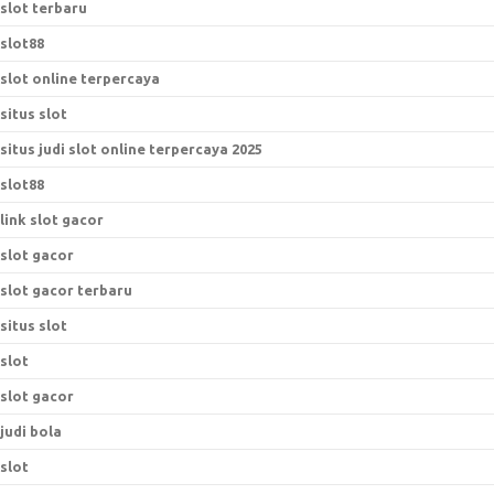
slot terbaru
slot88
slot online terpercaya
situs slot
situs judi slot online terpercaya 2025
slot88
link slot gacor
slot gacor
slot gacor terbaru
situs slot
slot
slot gacor
judi bola
slot