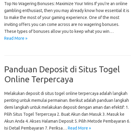
Top No Wagering Bonuses: Maximize Your Wins If you’re an online
gambling enthusiast, then you may already know how essential it is
to make the most of your gaming experience. One of the most
inviting offers you can come across are no wagering bonuses.
These types of bonuses allow you to keep what you win…
Read More »
Panduan Deposit di Situs Togel
Online Terpercaya
Melakukan deposit di situs togel online terpercaya adalah langkah
penting untuk memulai permainan. Berikut adalah panduan langkah
demi langkah untuk melakukan deposit dengan aman dan efektif: 1.
Pilih Situs Togel Terpercaya 2. Buat Akun dan Masuk 3. Masuk ke
Akun Anda 4. Akses Halaman Deposit 5. Pilih Metode Pembayaran 6.
Isi Detail Pembayaran 7. Periksa…
Read More »