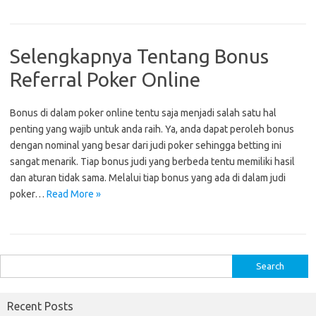
Selengkapnya Tentang Bonus
Referral Poker Online
Bonus di dalam poker online tentu saja menjadi salah satu hal
penting yang wajib untuk anda raih. Ya, anda dapat peroleh bonus
dengan nominal yang besar dari judi poker sehingga betting ini
sangat menarik. Tiap bonus judi yang berbeda tentu memiliki hasil
dan aturan tidak sama. Melalui tiap bonus yang ada di dalam judi
poker…
Read More »
S
e
a
Recent Posts
r