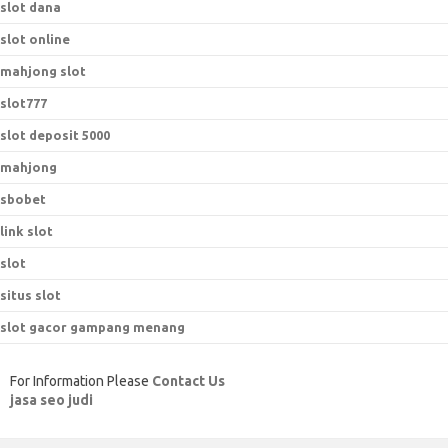
slot dana
slot online
mahjong slot
slot777
slot deposit 5000
mahjong
sbobet
link slot
slot
situs slot
slot gacor gampang menang
For Information Please
Contact Us
jasa seo judi