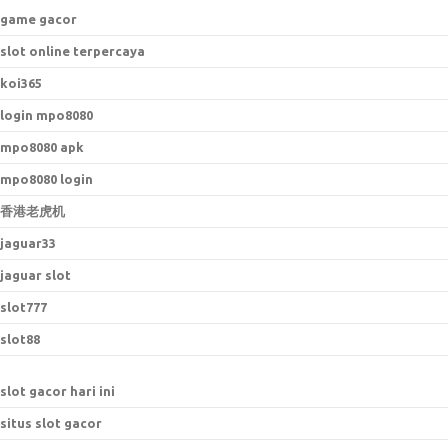
game gacor
slot online terpercaya
koi365
login mpo8080
mpo8080 apk
mpo8080 login
香港老虎机
jaguar33
jaguar slot
slot777
slot88
slot gacor hari ini
situs slot gacor