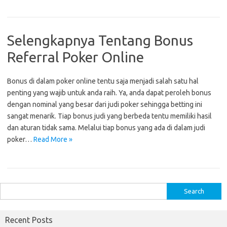
Selengkapnya Tentang Bonus
Referral Poker Online
Bonus di dalam poker online tentu saja menjadi salah satu hal
penting yang wajib untuk anda raih. Ya, anda dapat peroleh bonus
dengan nominal yang besar dari judi poker sehingga betting ini
sangat menarik. Tiap bonus judi yang berbeda tentu memiliki hasil
dan aturan tidak sama. Melalui tiap bonus yang ada di dalam judi
poker…
Read More »
S
e
a
Recent Posts
r