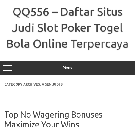
Skip
to
QQ556 – Daftar Situs
content
Judi Slot Poker Togel
Bola Online Terpercaya
Menu
CATEGORY ARCHIVES:
AGEN JUDI 3
Top No Wagering Bonuses
Maximize Your Wins