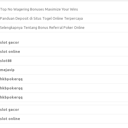
c
Top No Wagering Bonuses Maximize Your Wins
h
Panduan Deposit di Situs Togel Online Terpercaya
f
o
Selengkapnya Tentang Bonus Referral Poker Online
r
:
slot gacor
slot online
slot88
mejavip
hkbpokerqq
hkbpokerqq
hkbpokerqq
slot gacor
slot online