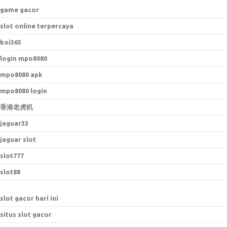
game gacor
slot online terpercaya
koi365
login mpo8080
mpo8080 apk
mpo8080 login
香港老虎机
jaguar33
jaguar slot
slot777
slot88
slot gacor hari ini
situs slot gacor