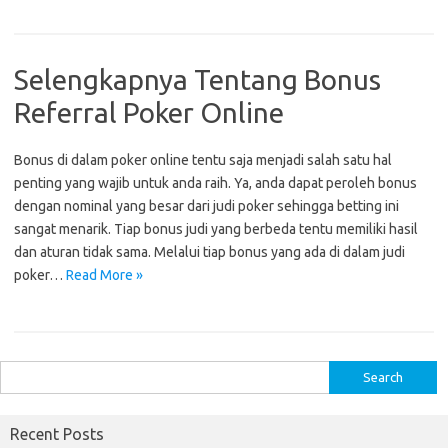
Selengkapnya Tentang Bonus
Referral Poker Online
Bonus di dalam poker online tentu saja menjadi salah satu hal
penting yang wajib untuk anda raih. Ya, anda dapat peroleh bonus
dengan nominal yang besar dari judi poker sehingga betting ini
sangat menarik. Tiap bonus judi yang berbeda tentu memiliki hasil
dan aturan tidak sama. Melalui tiap bonus yang ada di dalam judi
poker…
Read More »
S
e
a
Recent Posts
r