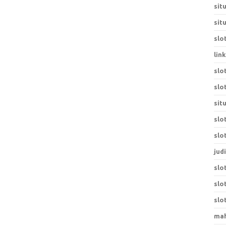
sit
sit
slo
lin
slo
slo
sit
slo
slo
jud
slo
slo
slo
mah