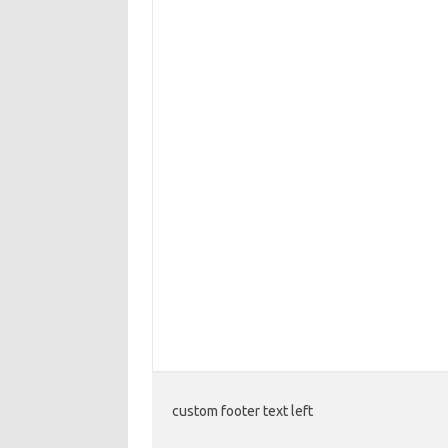
custom footer text left