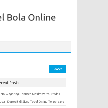
el Bola Online
rch
ecent Posts
 No Wagering Bonuses Maximize Your Wins
duan Deposit di Situs Togel Online Terpercaya