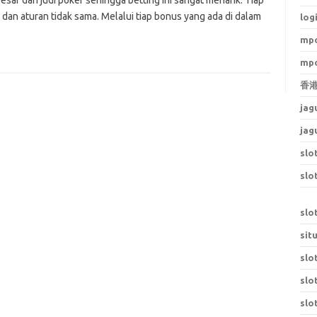
ar dari judi poker sehingga betting ini sangat menarik. Tiap
 dan aturan tidak sama. Melalui tiap bonus yang ada di dalam
log
mpo
mpo
香
jag
jag
slo
slo
slo
sit
slo
slo
slo