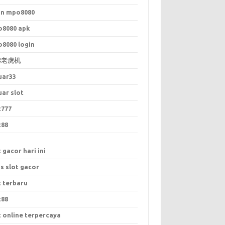
in mpo8080
8080 apk
8080 login
港老虎机
uar33
uar slot
t777
t88
t gacor hari ini
us slot gacor
t terbaru
t88
t online terpercaya