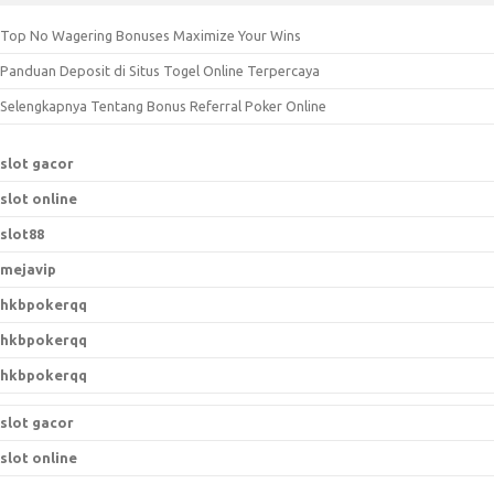
c
Top No Wagering Bonuses Maximize Your Wins
h
Panduan Deposit di Situs Togel Online Terpercaya
f
o
Selengkapnya Tentang Bonus Referral Poker Online
r
:
slot gacor
slot online
slot88
mejavip
hkbpokerqq
hkbpokerqq
hkbpokerqq
slot gacor
slot online