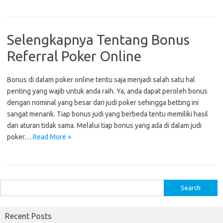
Selengkapnya Tentang Bonus
Referral Poker Online
Bonus di dalam poker online tentu saja menjadi salah satu hal
penting yang wajib untuk anda raih. Ya, anda dapat peroleh bonus
dengan nominal yang besar dari judi poker sehingga betting ini
sangat menarik. Tiap bonus judi yang berbeda tentu memiliki hasil
dan aturan tidak sama. Melalui tiap bonus yang ada di dalam judi
poker…
Read More »
S
e
a
Recent Posts
r