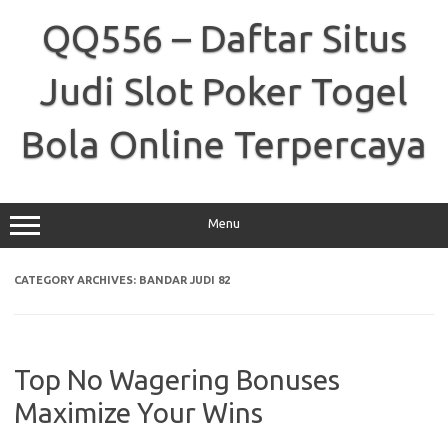
Skip
to
QQ556 – Daftar Situs
content
Judi Slot Poker Togel
Bola Online Terpercaya
Menu
CATEGORY ARCHIVES:
BANDAR JUDI 82
Top No Wagering Bonuses
Maximize Your Wins