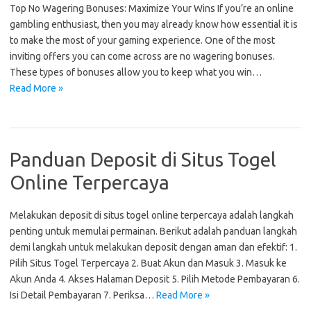
Top No Wagering Bonuses: Maximize Your Wins If you’re an online
gambling enthusiast, then you may already know how essential it is
to make the most of your gaming experience. One of the most
inviting offers you can come across are no wagering bonuses.
These types of bonuses allow you to keep what you win…
Read More »
Panduan Deposit di Situs Togel
Online Terpercaya
Melakukan deposit di situs togel online terpercaya adalah langkah
penting untuk memulai permainan. Berikut adalah panduan langkah
demi langkah untuk melakukan deposit dengan aman dan efektif: 1.
Pilih Situs Togel Terpercaya 2. Buat Akun dan Masuk 3. Masuk ke
Akun Anda 4. Akses Halaman Deposit 5. Pilih Metode Pembayaran 6.
Isi Detail Pembayaran 7. Periksa…
Read More »