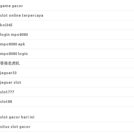
game gacor
slot online terpercaya
koi365
login mpo8080
mpo8080 apk
mpo8080 login
香港老虎机
jaguar33
jaguar slot
slot777
slot88
slot gacor hari ini
situs slot gacor