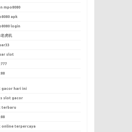
in mpo8080
8080 apk
8080 login
港老虎机
uar33
uar slot
t777
t88
t gacor hari ini
us slot gacor
t terbaru
t88
t online terpercaya