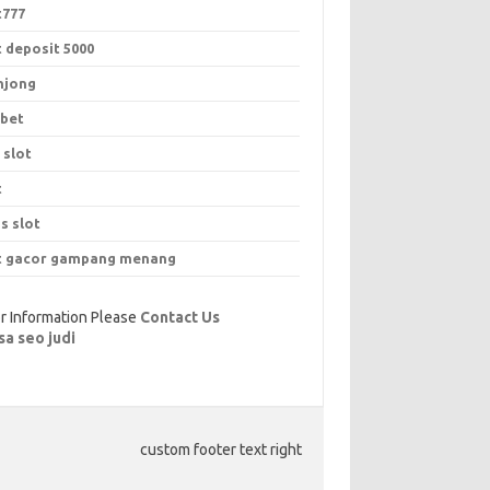
t777
t deposit 5000
hjong
bet
 slot
t
us slot
t gacor gampang menang
r Information Please
Contact Us
sa seo judi
custom footer text right