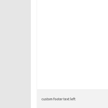
custom footer text left