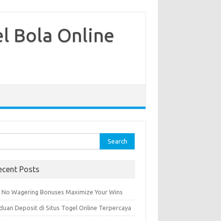
el Bola Online
rch
ecent Posts
 No Wagering Bonuses Maximize Your Wins
duan Deposit di Situs Togel Online Terpercaya