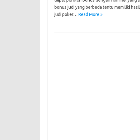
dapat peroleh bonus dengan nominal yang bes
bonus judi yang berbeda tentu memiliki hasil
judi poker…
Read More »