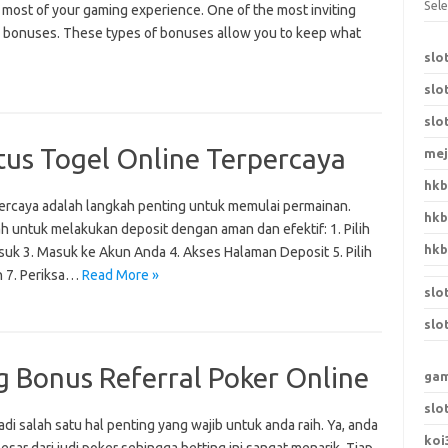
Sel
e most of your gaming experience. One of the most inviting
g bonuses. These types of bonuses allow you to keep what
slo
slo
slo
tus Togel Online Terpercaya
mej
hk
percaya adalah langkah penting untuk memulai permainan.
hk
 untuk melakukan deposit dengan aman dan efektif: 1. Pilih
hk
suk 3. Masuk ke Akun Anda 4. Akses Halaman Deposit 5. Pilih
n 7. Periksa…
Read More »
slo
slo
 Bonus Referral Poker Online
gam
slo
di salah satu hal penting yang wajib untuk anda raih. Ya, anda
koi