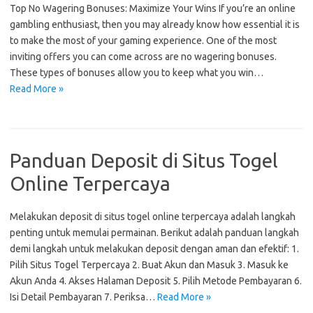
Top No Wagering Bonuses: Maximize Your Wins If you’re an online
gambling enthusiast, then you may already know how essential it is
to make the most of your gaming experience. One of the most
inviting offers you can come across are no wagering bonuses.
These types of bonuses allow you to keep what you win…
Read More »
Panduan Deposit di Situs Togel
Online Terpercaya
Melakukan deposit di situs togel online terpercaya adalah langkah
penting untuk memulai permainan. Berikut adalah panduan langkah
demi langkah untuk melakukan deposit dengan aman dan efektif: 1.
Pilih Situs Togel Terpercaya 2. Buat Akun dan Masuk 3. Masuk ke
Akun Anda 4. Akses Halaman Deposit 5. Pilih Metode Pembayaran 6.
Isi Detail Pembayaran 7. Periksa…
Read More »