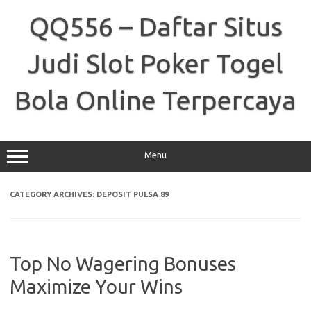
Skip
to
QQ556 – Daftar Situs
content
Judi Slot Poker Togel
Bola Online Terpercaya
Menu
CATEGORY ARCHIVES:
DEPOSIT PULSA 89
Top No Wagering Bonuses
Maximize Your Wins