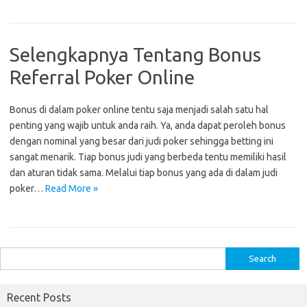
Selengkapnya Tentang Bonus
Referral Poker Online
Bonus di dalam poker online tentu saja menjadi salah satu hal
penting yang wajib untuk anda raih. Ya, anda dapat peroleh bonus
dengan nominal yang besar dari judi poker sehingga betting ini
sangat menarik. Tiap bonus judi yang berbeda tentu memiliki hasil
dan aturan tidak sama. Melalui tiap bonus yang ada di dalam judi
poker…
Read More »
S
e
a
Recent Posts
r