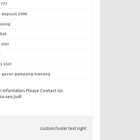
t777
t deposit 5000
hjong
bet
 slot
t
us slot
t gacor gampang menang
r Information Please
Contact Us
sa seo judi
custom footer text right