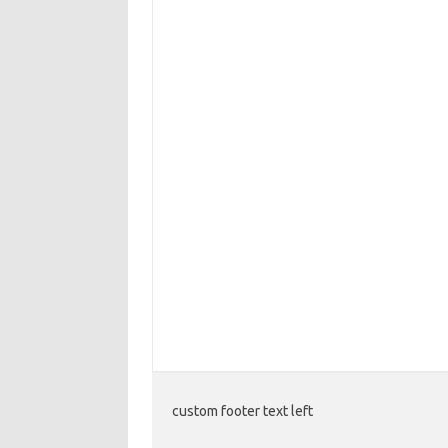
custom footer text left