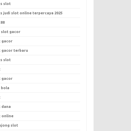
us slot
us judi slot online terpercaya 2025
t88
k slot gacor
t gacor
t gacor terbaru
us slot
t
t gacor
i bola
t
t dana
t online
jong slot