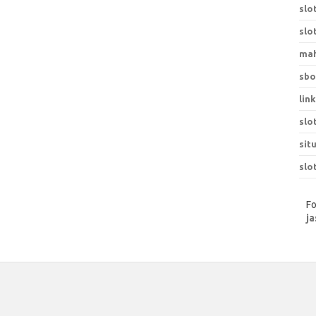
slo
slo
ma
sbo
link
slo
sit
slo
Fo
ja